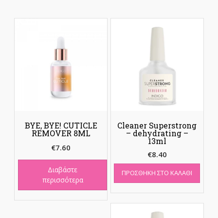
BYE, BYE! CUTICLE
Cleaner Superstrong
REMOVER 8ML
– dehydrating –
13ml
€
7.60
€
8.40
Διαβάστε
ΠΡΟΣΘΉΚΗ ΣΤΟ ΚΑΛΆΘΙ
περισσότερα