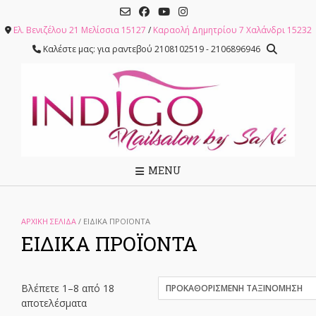
Skip
to
Ελ. Βενιζέλου 21 Μελίσσια 15127
/
Καραολή Δημητρίου 7 Χαλάνδρι 15232
content
Καλέστε μας: για ραντεβού 2108102519 - 2106896946
MENU
ΑΡΧΙΚΉ ΣΕΛΊΔΑ
/ ΕΙΔΙΚΑ ΠΡΟΪΟΝΤΑ
ΕΙΔΙΚΑ ΠΡΟΪΟΝΤΑ
Βλέπετε 1–8 από 18
αποτελέσματα