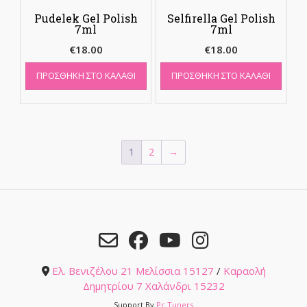
Pudelek Gel Polish
Selfirella Gel Polish
7ml
7ml
€
18.00
€
18.00
ΠΡΟΣΘΉΚΗ ΣΤΟ ΚΑΛΆΘΙ
ΠΡΟΣΘΉΚΗ ΣΤΟ ΚΑΛΆΘΙ
1
2
→
Ελ. Βενιζέλου 21 Μελίσσια 15127
/
Καραολή
Δημητρίου 7 Χαλάνδρι 15232
Support By
Pc Tuners