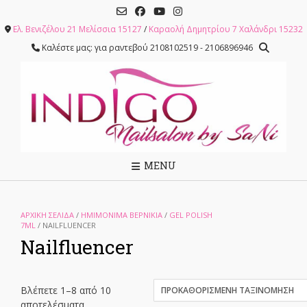
Skip
to
Ελ. Βενιζέλου 21 Μελίσσια 15127
/
Καραολή Δημητρίου 7 Χαλάνδρι 15232
content
Καλέστε μας: για ραντεβού 2108102519 - 2106896946
MENU
ΑΡΧΙΚΉ ΣΕΛΊΔΑ
/
ΗΜΙΜΟΝΙΜΑ ΒΕΡΝΙΚΙΑ
/
GEL POLISH
7ML
/ NAILFLUENCER
Nailfluencer
Βλέπετε 1–8 από 10
αποτελέσματα