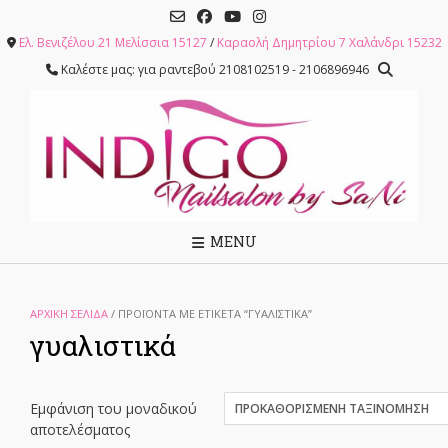
Skip
to
Ελ. Βενιζέλου 21 Μελίσσια 15127
/
Καραολή Δημητρίου 7 Χαλάνδρι 15232
content
Καλέστε μας: για ραντεβού 2108102519 - 2106896946
MENU
ΑΡΧΙΚΉ ΣΕΛΊΔΑ
/ ΠΡΟΪΌΝΤΑ ΜΕ ΕΤΙΚΈΤΑ “ΓΥΑΛΙΣΤΙΚΆ”
γυαλιστικά
Εμφάνιση του μοναδικού
αποτελέσματος