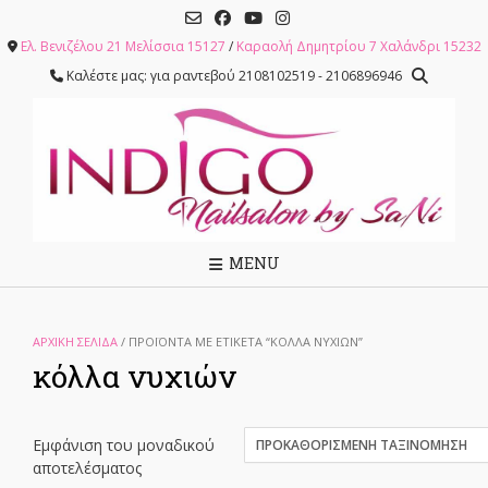
Skip
to
Ελ. Βενιζέλου 21 Μελίσσια 15127
/
Καραολή Δημητρίου 7 Χαλάνδρι 15232
content
Καλέστε μας: για ραντεβού 2108102519 - 2106896946
MENU
ΑΡΧΙΚΉ ΣΕΛΊΔΑ
/ ΠΡΟΪΌΝΤΑ ΜΕ ΕΤΙΚΈΤΑ “ΚΌΛΛΑ ΝΥΧΙΏΝ”
κόλλα νυχιών
Εμφάνιση του μοναδικού
αποτελέσματος