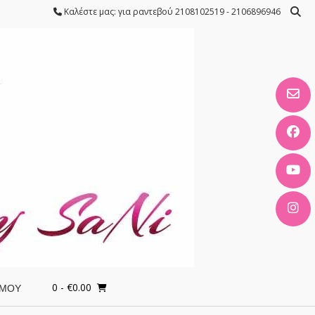
Καλέστε μας: για ραντεβού 2108102519 - 2106896946
0
- €0.00
 ΜΟΥ