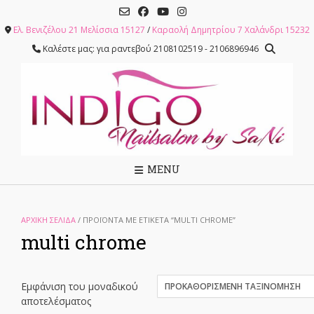
Skip
to
Ελ. Βενιζέλου 21 Μελίσσια 15127
/
Καραολή Δημητρίου 7 Χαλάνδρι 15232
content
Καλέστε μας: για ραντεβού 2108102519 - 2106896946
MENU
ΑΡΧΙΚΉ ΣΕΛΊΔΑ
/ ΠΡΟΪΌΝΤΑ ΜΕ ΕΤΙΚΈΤΑ “MULTI CHROME”
multi chrome
Εμφάνιση του μοναδικού
αποτελέσματος