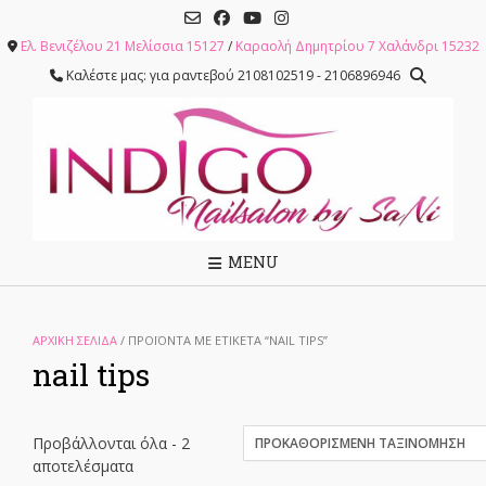
Skip
to
Ελ. Βενιζέλου 21 Μελίσσια 15127
/
Καραολή Δημητρίου 7 Χαλάνδρι 15232
content
Καλέστε μας: για ραντεβού 2108102519 - 2106896946
MENU
ΑΡΧΙΚΉ ΣΕΛΊΔΑ
/ ΠΡΟΪΌΝΤΑ ΜΕ ΕΤΙΚΈΤΑ “NAIL TIPS”
nail tips
Προβάλλονται όλα - 2
αποτελέσματα