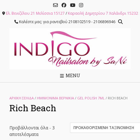
Skip
to
Ελ. Βενιζέλου 21 Μελίσσια 15127
/
Καραολή Δημητρίου 7 Χαλάνδρι 15232
content
Καλέστε μας: για ραντεβού 2108102519 - 2106896946
MENU
ΑΡΧΙΚΉ ΣΕΛΊΔΑ
/
ΗΜΙΜΟΝΙΜΑ ΒΕΡΝΙΚΙΑ
/
GEL POLISH 7ML
/ RICH BEACH
Rich Beach
Προβάλλονται όλα - 3
αποτελέσματα