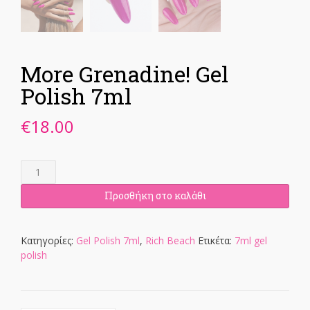
More Grenadine! Gel
Polish 7ml
€
18.00
More
Grenadine!
Gel
Προσθήκη στο καλάθι
Polish
7ml
ποσότητα
Κατηγορίες:
Gel Polish 7ml
,
Rich Beach
Ετικέτα:
7ml gel
polish