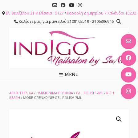
Skip
to
Ελ. Βενιζέλου 21 Μελίσσια 15127
/
Καραολή Δημητρίου 7 Χαλάνδρι 15232
content
Καλέστε μας: για ραντεβού 2108102519 - 2106896946
MENU
ΑΡΧΙΚΉ ΣΕΛΊΔΑ
/
ΗΜΙΜΟΝΙΜΑ ΒΕΡΝΙΚΙΑ
/
GEL POLISH 7ML
/
RICH
BEACH
/ MORE GRENADINE! GEL POLISH 7ML