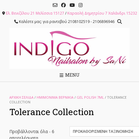
Skip
to
Ελ. Βενιζέλου 21 Μελίσσια 15127
/
Καραολή Δημητρίου 7 Χαλάνδρι 15232
content
Καλέστε μας: για ραντεβού 2108102519 - 2106896946
MENU
ΑΡΧΙΚΉ ΣΕΛΊΔΑ
/
ΗΜΙΜΟΝΙΜΑ ΒΕΡΝΙΚΙΑ
/
GEL POLISH 7ML
/ TOLERANCE
COLLECTION
Tolerance Collection
Προβάλλονται όλα - 6
αποτελέσματα