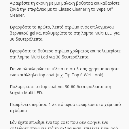
Αφαιρέστε τη σκόνη με μια μαλακή βούρτσα και καθαρίστε
ξανά την επιφάνεια με το Classic Cleaner ή το Wipe Off
Cleaner.
Εφαρμόστε το πρώτο, λεπτό στρώμα ενός επιλεγμένου
βερνικιού gel και πολυμερίστε το στη λάμπα Multi LED για
30 δευτερόλεπτα.
Εφαρμόστε το δεύτερο στρώμα χρώματος και πολυμερίστε
στη λάμπα Multi Led για 30 δευτερόλεπτα.
Για να ολοκληρώσετε τέλεια το στυλ σας, χρησιμοποιήστε
ένα κατάλληλο top coat (π.χ. Tip Top ή Wet Look).
Πολυμερίστε το top coat για 30-60 δευτερόλεπτα στη
λυχνία Multi LED.
Περιμένετε περίπου 1 λεπτό αφού αφαιρέσετε το χέρι από
τη λάμπα.
Εάν έχετε επιλέξει ένα top coat που δεν αφήνει ένα
κολλώδες στρώμα μετά τη σκλήρυνση, επιλέξτε έναν ορό