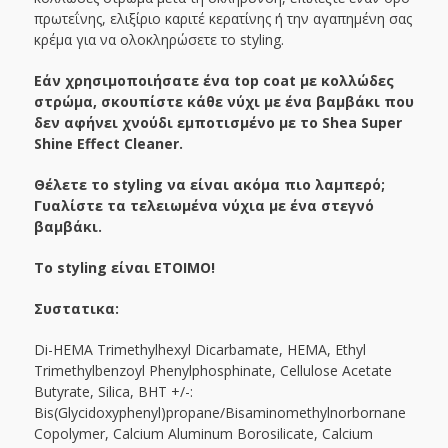
πρωτεΐνης, ελιξίριο καριτέ κερατίνης ή την αγαπημένη σας
κρέμα για να ολοκληρώσετε το styling.
Εάν χρησιμοποιήσατε ένα top coat με κολλώδες
στρώμα, σκουπίστε κάθε νύχι με ένα βαμβάκι που
δεν αφήνει χνούδι εμποτισμένο με το Shea Super
Shine Effect Cleaner.
Θέλετε το styling να είναι ακόμα πιο λαμπερό;
Γυαλίστε τα τελειωμένα νύχια με ένα στεγνό
βαμβάκι.
Το styling είναι ΕΤΟΙΜΟ!
Συστατικα:
Di-HEMA Trimethylhexyl Dicarbamate, HEMA, Ethyl
Trimethylbenzoyl Phenylphosphinate, Cellulose Acetate
Butyrate, Silica, BHT +/-:
Bis(Glycidoxyphenyl)propane/Bisaminomethylnorbornane
Copolymer, Calcium Aluminum Borosilicate, Calcium