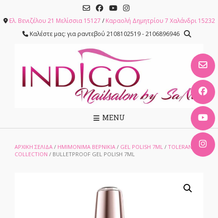
Skip
to
Ελ. Βενιζέλου 21 Μελίσσια 15127
/
Καραολή Δημητρίου 7 Χαλάνδρι 15232
content
Καλέστε μας: για ραντεβού 2108102519 - 2106896946
MENU
ΑΡΧΙΚΉ ΣΕΛΊΔΑ
/
ΗΜΙΜΟΝΙΜΑ ΒΕΡΝΙΚΙΑ
/
GEL POLISH 7ML
/
TOLERANCE
COLLECTION
/ BULLETPROOF GEL POLISH 7ML