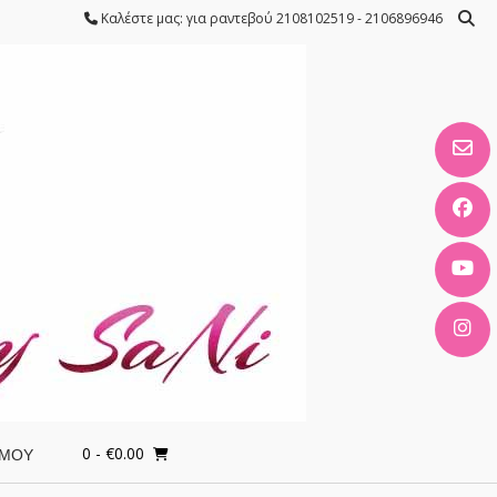
Καλέστε μας: για ραντεβού 2108102519 - 2106896946
0
- €0.00
 ΜΟΥ