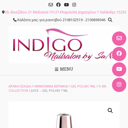
Skip
to
Ελ. Βενιζέλου 21 Μελίσσια 15127
/
Καραολή Δημητρίου 7 Χαλάνδρι 15232
content
Καλέστε μας: για ραντεβού 2108102519 - 2106896946
MENU
ΑΡΧΙΚΉ ΣΕΛΊΔΑ
/
ΗΜΙΜΟΝΙΜΑ ΒΕΡΝΙΚΙΑ
/
GEL POLISH 7ML
/
X-SIN
COLLECTION
/ JUICE – GEL POLISH 7 ML