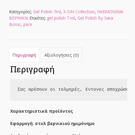
7
ml
Κατηγορίες:
Gel Polish 7ml
,
X-SIN Collection
,
ΗΜΙΜΟΝΙΜΑ
ποσότητα
ΒΕΡΝΙΚΙΑ
Ετικέτες:
gel polish 7 ml
,
Gel Polish By Sara
Boruc
,
juice
Περιγραφή
Αξιολογήσεις (0)
Περιγραφή
Σας αρέσουν οι τολμηρές, έντονες αποχρώσεις
Χαρακτηριστικά προϊόντος
Εφαρμογή: στυλ βερνικιού ημιμόνημο