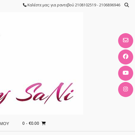
Καλέστε μας: για ραντεβού 2108102519 - 2106896946
0
- €0.00
 ΜΟΥ