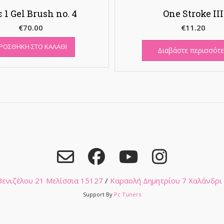
ε 1 Gel Brush no. 4
One Stroke III
€
70.00
€
11.20
ΡΟΣΘΉΚΗ ΣΤΟ ΚΑΛΆΘΙ
Διαβάστε περισσότ
 Βενιζέλου 21 Μελίσσια 15127
/
Καραολή Δημητρίου 7 Χαλάνδρι
Support By
Pc Tuners