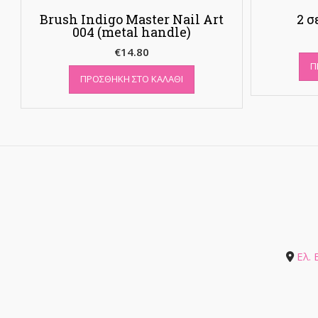
Brush Indigo Master Nail Art
2 σ
004 (metal handle)
€
14.80
Π
ΠΡΟΣΘΉΚΗ ΣΤΟ ΚΑΛΆΘΙ
Ελ.