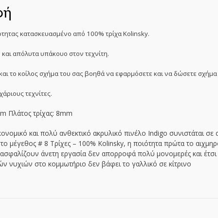
φή
ότητας κατασκευασμένο από 100% τρίχα Kolinsky.
ό και απόλυτα υπάκουο στον τεχνίτη.
 και το κοίλος σχήμα του σας βοηθά να εφαρμόσετε και να δώσετε σχήμα
ρχάριους τεχνίτες.
mm Πλάτος τρίχας: 8mm
ονομικό και πολύ ανθεκτικό ακρυλικό πινέλο Indigo συνιστάται σ
ο μέγεθος # 8 Τρίχες – 100% Kolinsky, η ποιότητα πρώτα το αιχμηρό
εξασφαλίζουν άνετη εργασία δεν απορροφά πολύ μονομερές και έτσι ε
ν νυχιών στο κομμωτήριο δεν βάφει το γαλλικό σε κίτρινο