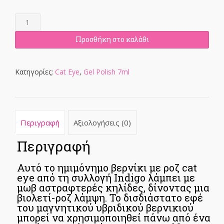
AMETHYSTIA
GEL
POLISH
Προσθήκη στο καλάθι
7ML
ποσότητα
Κατηγορίες:
Cat Eye
,
Gel Polish 7ml
Περιγραφή
Αξιολογήσεις (0)
Περιγραφή
Αυτό το ημιμόνημο βερνίκι με ροζ cat
eye από τη συλλογή Indigo λάμπει με
μωβ αστραφτερές κηλίδες, δίνοντας μια
βιολετί-ροζ λάμψη. Το δισδιάστατο εφέ
του μαγνητικού υβριδικού βερνικιού
μπορεί να χρησιμοποιηθεί πάνω από ένα