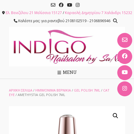
Skip
to
Ελ. Βενιζέλου 21 Μελίσσια 15127
/
Καραολή Δημητρίου 7 Χαλάνδρι 15232
content
Καλέστε μας: για ραντεβού 2108102519 - 2106896946
MENU
ΑΡΧΙΚΉ ΣΕΛΊΔΑ
/
ΗΜΙΜΟΝΙΜΑ ΒΕΡΝΙΚΙΑ
/
GEL POLISH 7ML
/
CAT
EYE
/ AMETHYSTIA GEL POLISH 7ML