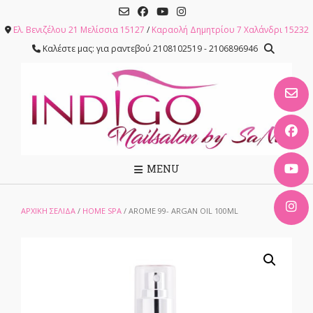
Skip
to
Ελ. Βενιζέλου 21 Μελίσσια 15127
/
Καραολή Δημητρίου 7 Χαλάνδρι 15232
content
Καλέστε μας: για ραντεβού 2108102519 - 2106896946
MENU
ΑΡΧΙΚΉ ΣΕΛΊΔΑ
/
HOME SPA
/ AROME 99- ARGAN OIL 100ML