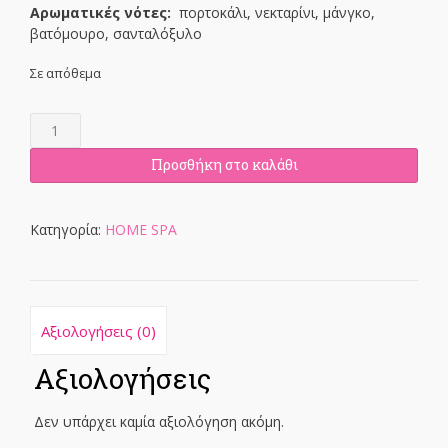
Αρωματικές νότες:
πορτοκάλι, νεκταρίνι, μάνγκο,
βατόμουρο, σανταλόξυλο
Σε απόθεμα
Arome
99-
argan
Προσθήκη στο καλάθι
oil
100ml
ποσότητα
Κατηγορία:
HOME SPA
Αξιολογήσεις (0)
Αξιολογήσεις
Δεν υπάρχει καμία αξιολόγηση ακόμη.