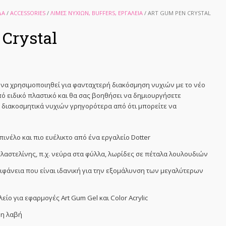
ΔΑ
/
ACCESSORIES
/
ΛΊΜΕΣ ΝΥΧΙΏΝ, BUFFERS, ΕΡΓΑΛΕΊΑ
/ ART GUM PEN CRYSTAL
Crystal
 να χρησιμοποιηθεί για φανταχτερή διακόσμηση νυχιών με το νέο
από ειδικό πλαστικό και θα σας βοηθήσει να δημιουργήσετε
α διακοσμητικά νυχιών γρηγορότερα από ότι μπορείτε να
ινέλο και πιο ευέλικτο από ένα εργαλείο Dotter
 πλαστελίνης, π.χ. νεύρα στα φύλλα, λωρίδες σε πέταλα λουλουδιών
πιφάνεια που είναι ιδανική για την εξομάλυνση των μεγαλύτερων
είο για εφαρμογές Art Gum Gel και Color Acrylic
φη λαβή