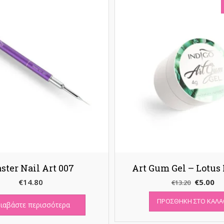
ster Nail Art 007
Art Gum Gel – Lotus
Original
Η
€
14.80
€
5.00
€
13.20
price
τρ
ΠΡΟΣΘΉΚΗ ΣΤΟ ΚΑΛΆ
was:
τι
ιαβάστε περισσότερα
€13.20.
εί