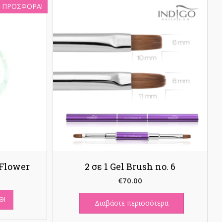
ΠΡΟΣΦΟΡΆ!
 Flower
2 σε 1 Gel Brush no. 6
€
70.00
έχουσα
ΘΙ
μή
Διαβάστε περισσότερα
ναι: