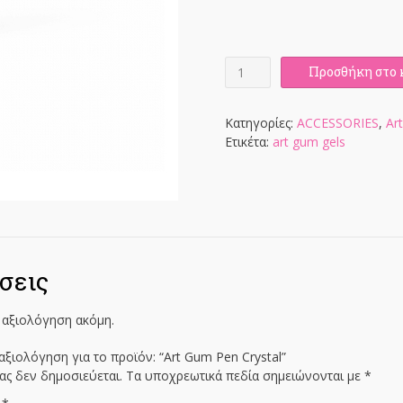
Art
Προσθήκη στο 
Gum
Pen
Crystal
Κατηγορίες:
ACCESSORIES
,
Ar
ποσότητα
Ετικέτα:
art gum gels
σεις
 αξιολόγηση ακόμη.
αξιολόγηση για το προϊόν: “Art Gum Pen Crystal”
ας δεν δημοσιεύεται.
Τα υποχρεωτικά πεδία σημειώνονται με
*