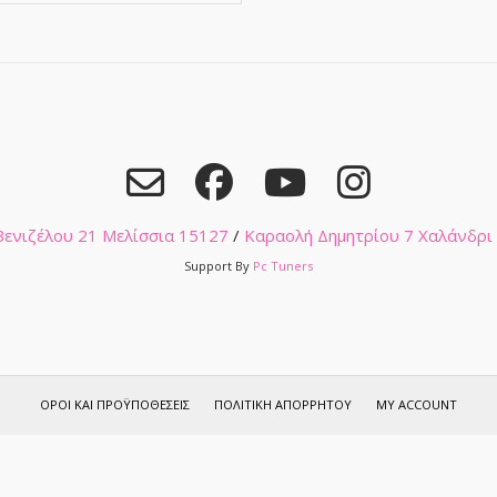
€5
 Βενιζέλου 21 Μελίσσια 15127
/
Καραολή Δημητρίου 7 Χαλάνδρι
Support By
Pc Tuners
ΌΡΟΙ ΚΑΙ ΠΡΟΫΠΟΘΈΣΕΙΣ
ΠΟΛΙΤΙΚΉ ΑΠΟΡΡΉΤΟΥ
MY ACCOUNT