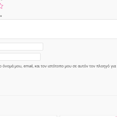
ς
*
ς
*
 όνομά μου, email, και τον ιστότοπο μου σε αυτόν τον πλοηγό γι