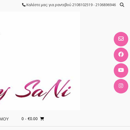
Καλέστε μας: για ραντεβού 2108102519 - 2106896946
0
- €0.00
 ΜΟΥ