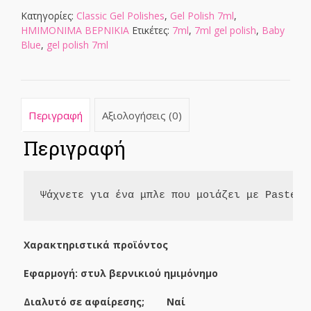
7ml
Κατηγορίες:
Classic Gel Polishes
,
Gel Polish 7ml
,
ποσότητα
ΗΜΙΜΟΝΙΜΑ ΒΕΡΝΙΚΙΑ
Ετικέτες:
7ml
,
7ml gel polish
,
Baby
Blue
,
gel polish 7ml
Περιγραφή
Αξιολογήσεις (0)
Περιγραφή
Ψάχνετε για ένα μπλε που μοιάζει με Pastelo
Χαρακτηριστικά προϊόντος
Εφαρμογή: στυλ βερνικιού ημιμόνημο
Διαλυτό σε αφαίρεσης; Ναί