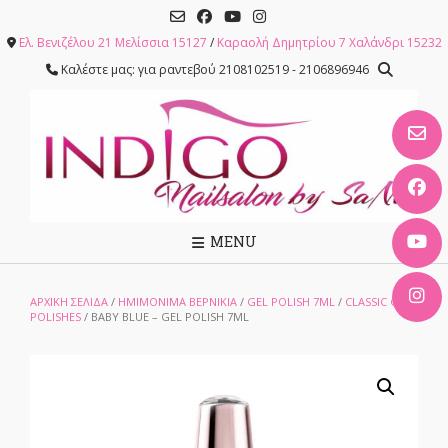
Skip
to
Ελ. Βενιζέλου 21 Μελίσσια 15127
/
Καραολή Δημητρίου 7 Χαλάνδρι 15232
content
Καλέστε μας: για ραντεβού 2108102519 - 2106896946
MENU
ΑΡΧΙΚΉ ΣΕΛΊΔΑ
/
ΗΜΙΜΟΝΙΜΑ ΒΕΡΝΙΚΙΑ
/
GEL POLISH 7ML
/
CLASSIC GEL
POLISHES
/ BABY BLUE – GEL POLISH 7ML