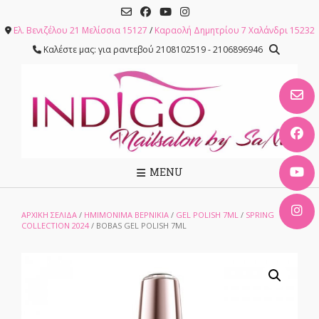
Skip
to
Ελ. Βενιζέλου 21 Μελίσσια 15127
/
Καραολή Δημητρίου 7 Χαλάνδρι 15232
content
Καλέστε μας: για ραντεβού 2108102519 - 2106896946
MENU
ΑΡΧΙΚΉ ΣΕΛΊΔΑ
/
ΗΜΙΜΟΝΙΜΑ ΒΕΡΝΙΚΙΑ
/
GEL POLISH 7ML
/
SPRING
COLLECTION 2024
/ BOBAS GEL POLISH 7ML