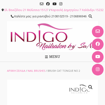
Skip
to
Ελ. Βενιζέλου 21 Μελίσσια 15127
/
Καραολή Δημητρίου 7 Χαλάνδρι 15232
content
Καλέστε μας: για ραντεβού 2108102519 - 2106896946
MENU
ΑΡΧΙΚΉ ΣΕΛΊΔΑ
/
NAIL BRUSHES
/ BRUSH CAT TONGUE NO 2