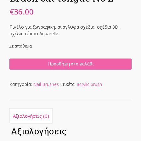
€
36.00
Πινέλο για ζωγραφική, ανάγλυφα σχέδια, σχέδια 3D,
σχέδια τύπου Aquarelle.
Σε απόθεμα
Brush
Προσθήκη στο καλάθι
cat
tongue
No
Κατηγορία:
Nail Brushes
Ετικέτα:
acrylic brush
2
ποσότητα
Αξιολογήσεις (0)
Αξιολογήσεις