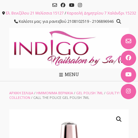
Skip
to
Ελ. Βενιζέλου 21 Μελίσσια 15127
/
Καραολή Δημητρίου 7 Χαλάνδρι 15232
content
Καλέστε μας: για ραντεβού 2108102519 - 2106896946
MENU
ΑΡΧΙΚΉ ΣΕΛΊΔΑ
/
ΗΜΙΜΟΝΙΜΑ ΒΕΡΝΙΚΙΑ
/
GEL POLISH 7ML
/
GUILTY!
COLLECTION
/ CALL THE POLICE GEL POLISH 7ML