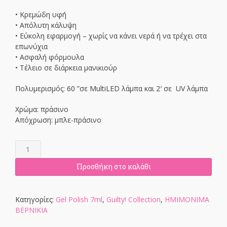
• Κρεμώδη υφή
• Απόλυτη κάλυψη
• Εύκολη εφαρμογή – χωρίς να κάνει νερά ή να τρέχει στα
επωνύχια
• Ασφαλή φόρμουλα
• Τέλειο σε διάρκεια μανικιούρ
Πολυμερισμός: 60 ”σε MultiLED λάμπα και 2′ σε UV λάμπα
Χρώμα: πράσινο
Απόχρωση: μπλε-πράσινο
Call
The
Police
Προσθήκη στο καλάθι
Gel
Polish
7ml
Κατηγορίες:
Gel Polish 7ml
,
Guilty! Collection
,
ΗΜΙΜΟΝΙΜΑ
ποσότητα
ΒΕΡΝΙΚΙΑ