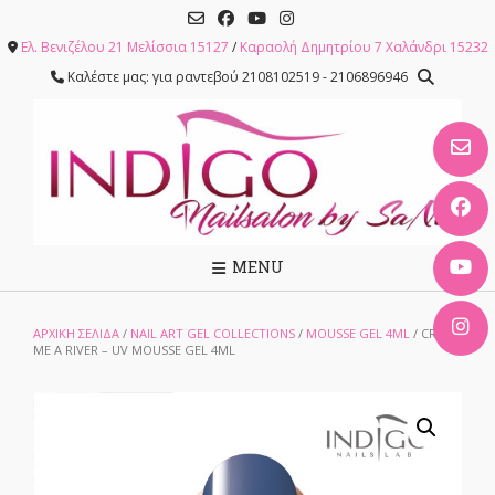
Skip
to
Ελ. Βενιζέλου 21 Μελίσσια 15127
/
Καραολή Δημητρίου 7 Χαλάνδρι 15232
content
Καλέστε μας: για ραντεβού 2108102519 - 2106896946
MENU
ΑΡΧΙΚΉ ΣΕΛΊΔΑ
/
NAIL ART GEL COLLECTIONS
/
MOUSSE GEL 4ML
/ CRY
ME A RIVER – UV MOUSSE GEL 4ML