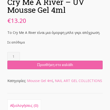
Cry Me A River – UV
Mousse Gel 4ml
€
13.20
Το Cry Me A River είναι μια όμορφη μπλε-γκρι απόχρωση.
Σε απόθεμα
Cry
Me
A
Προσθήκη στο καλάθι
River
-
UV
Κατηγορίες:
Mousse Gel 4ml
,
NAIL ART GEL COLLECTIONS
Mousse
Gel
4ml
ποσότητα
Αξιολογήσεις (0)