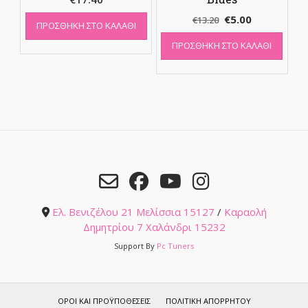
Original
Η
€
5.00
€
13.20
ΠΡΟΣΘΉΚΗ ΣΤΟ ΚΑΛΆΘΙ
price
τρέχουσα
ΠΡΟΣΘΉΚΗ ΣΤΟ ΚΑΛΆΘΙ
was:
τιμή
€13.20.
είναι:
€5.00.
Ελ. Βενιζέλου 21 Μελίσσια 15127
/
Καραολή
Δημητρίου 7 Χαλάνδρι 15232
Support By
Pc Tuners
ΌΡΟΙ ΚΑΙ ΠΡΟΫΠΟΘΈΣΕΙΣ
ΠΟΛΙΤΙΚΉ ΑΠΟΡΡΉΤΟΥ