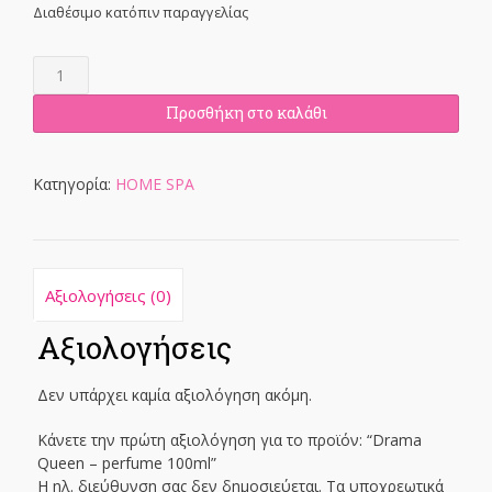
Διαθέσιμο κατόπιν παραγγελίας
Drama
Queen
-
Προσθήκη στο καλάθι
perfume
100ml
ποσότητα
Κατηγορία:
HOME SPA
Αξιολογήσεις (0)
Αξιολογήσεις
Δεν υπάρχει καμία αξιολόγηση ακόμη.
Κάνετε την πρώτη αξιολόγηση για το προϊόν: “Drama
Queen – perfume 100ml”
Η ηλ. διεύθυνση σας δεν δημοσιεύεται.
Τα υποχρεωτικά