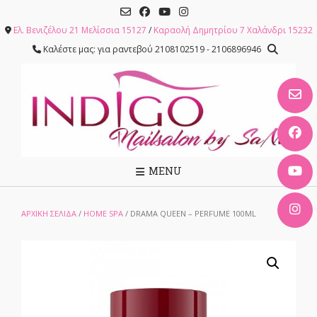
Skip
to
Ελ. Βενιζέλου 21 Μελίσσια 15127
/
Καραολή Δημητρίου 7 Χαλάνδρι 15232
content
Καλέστε μας: για ραντεβού 2108102519 - 2106896946
MENU
ΑΡΧΙΚΉ ΣΕΛΊΔΑ
/
HOME SPA
/ DRAMA QUEEN – PERFUME 100ML