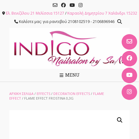
Skip
to
Ελ. Βενιζέλου 21 Μελίσσια 15127
/
Καραολή Δημητρίου 7 Χαλάνδρι 15232
content
Καλέστε μας: για ραντεβού 2108102519 - 2106896946
MENU
ΑΡΧΙΚΉ ΣΕΛΊΔΑ
/
EFFECTS
/
DECORATION EFFECTS
/
FLAME
EFFECT
/ FLAME EFFECT FROSTINA 0,3G