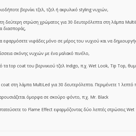
οδήποτε βερνίκι τζελ, τζελ ή ακρυλικό styling νυχιών,
η δεύτερη στρώση χρώματος για 30 δευτερόλεπτα στη λάμπα MultiLe
α διασποράς,
να εφαρμόσετε νιφάδες μόνο σε μέρος του νυχιού και να δημιουργ
ίσσεια σκόνης νυχιών με ένα μαλακό πινέλο,
 τα top coat του βερνικιού τζελ Indigo, π.χ. Wet Look, Tip Top, θ
 coat στη λάμπα MultiLed για 30 δευτερόλεπτα. Περιμένετε 1 λεπτό
ρουσιάζεται όμορφα σε σκούρο φόντο, π.χ. Mr. Black
στατεύσετε το Flame Effect εφαρμόζοντας δύο λεπτές στρώσεις Wet 