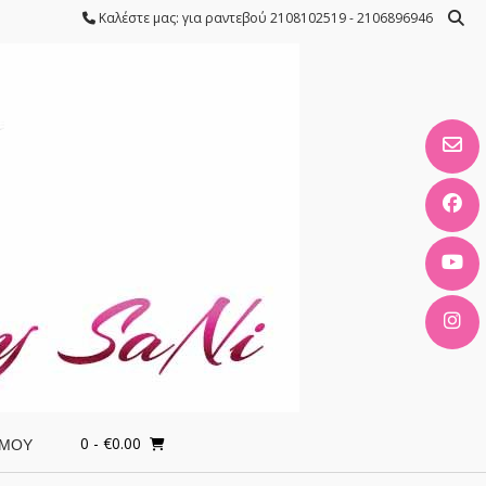
Καλέστε μας: για ραντεβού 2108102519 - 2106896946
0
- €0.00
 ΜΟΥ