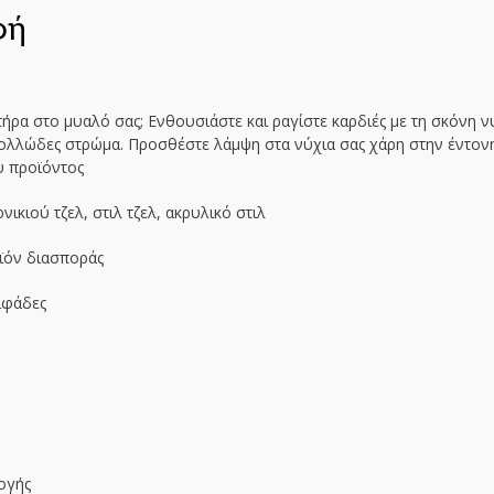
φή
τήρα στο μυαλό σας; Ενθουσιάστε και ραγίστε καρδιές με τη σκόνη ν
κολλώδες στρώμα. Προσθέστε λάμψη στα νύχια σας χάρη στην έντονη
υ προϊόντος
ικιού τζελ, στιλ τζελ, ακρυλικό στιλ
ϊόν διασποράς
ιφάδες
,
ογής