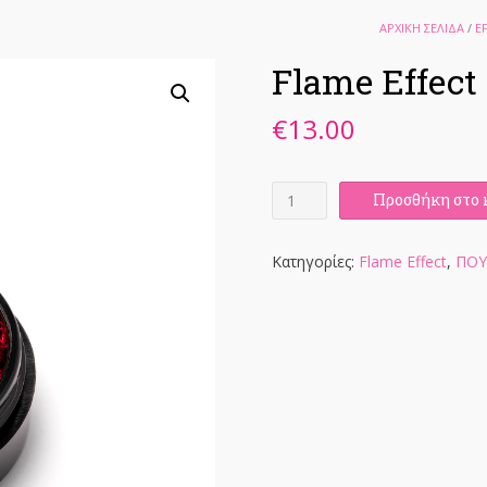
ΑΡΧΙΚΉ ΣΕΛΊΔΑ
/
E
Flame Effect
€
13.00
Flame
Προσθήκη στο 
Effect
Heartbreaker
ποσότητα
Κατηγορίες:
Flame Effect
,
ΠΟΥ