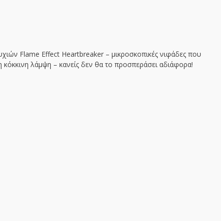
υχιών Flame Effect Heartbreaker – μικροσκοπικές νιφάδες που
 κόκκινη λάμψη – κανείς δεν θα το προσπεράσει αδιάφορα!