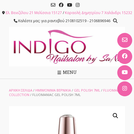
Skip
to
Ελ. Βενιζέλου 21 Μελίσσια 15127
/
Καραολή Δημητρίου 7 Χαλάνδρι 15232
content
Καλέστε μας: για ραντεβού 2108102519 - 2106896946
MENU
ΑΡΧΙΚΉ ΣΕΛΊΔΑ
/
ΗΜΙΜΟΝΙΜΑ ΒΕΡΝΙΚΙΑ
/
GEL POLISH 7ML
/
FLUOMANIA
COLLECTION
/ FLUOMANIAC GEL POLISH 7ML