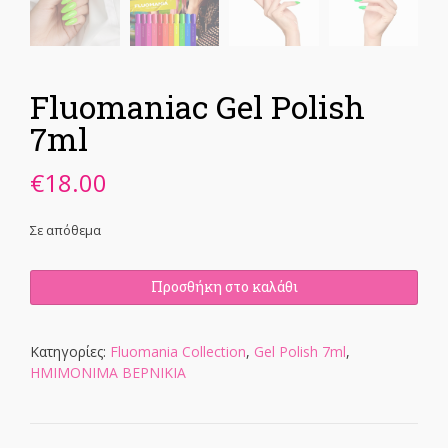
Fluomaniac Gel Polish
7ml
€
18.00
Σε απόθεμα
Fluomaniac
Προσθήκη στο καλάθι
Gel
Polish
7ml
Κατηγορίες:
Fluomania Collection
,
Gel Polish 7ml
,
ποσότητα
ΗΜΙΜΟΝΙΜΑ ΒΕΡΝΙΚΙΑ