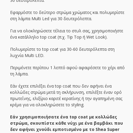
30 δευτερόλεπτα.
Εφαρμόστε το δεύτερο στρώμα χρώματος και πολυμερίστε
στη λάμπα Multi Led για 30 δευτερόλεπτα.
Για να ολοκληρώσετε τέλεια το στυλ σας, χρησιμοποιήστε
ένα κατάλληλο top coat (π.χ. Tip Top ή Wet Look).
Πολυμερίστε το top coat για 30-60 δευτερόλεπτα στη
λυχνία Multi LED.
Περιμένετε περίπου 1 λεπτό αφού αφαιρέσετε το χέρι από
τη λάμπα.
Εάν έχετε επιλέξει ένα top coat που δεν αφήνει ένα
κολλώδες στρώμα μετά τη σκλήρυνση, επιλέξτε έναν ορό
πρωτεΐνης, ελιξίριο καριτέ κερατίνης ή την αγαπημένη σας
κρέμα για να ολοκληρώσετε το styling.
Εάν χρησιμοποιήσατε ένα top coat με κολλώδες
στρώμα, σκουπίστε κάθε νύχι με ένα βαμβάκι που
δεν αφήνει χνούδι εμποτισμένο με το Shea Super