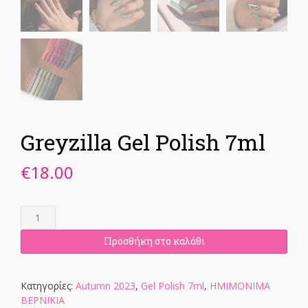
Greyzilla Gel Polish 7ml
€
18.00
Greyzilla
Gel
Polish
Προσθήκη στο καλάθι
7ml
ποσότητα
Κατηγορίες:
Autumn 2023
,
Gel Polish 7ml
,
ΗΜΙΜΟΝΙΜΑ
ΒΕΡΝΙΚΙΑ