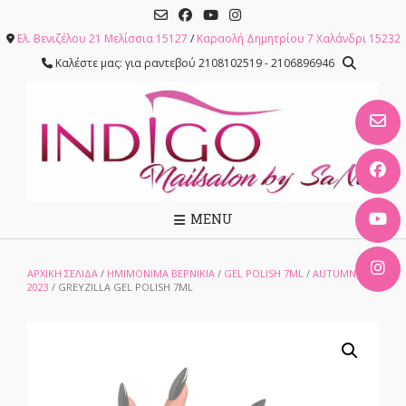
Skip
to
Ελ. Βενιζέλου 21 Μελίσσια 15127
/
Καραολή Δημητρίου 7 Χαλάνδρι 15232
content
Καλέστε μας: για ραντεβού 2108102519 - 2106896946
MENU
ΑΡΧΙΚΉ ΣΕΛΊΔΑ
/
ΗΜΙΜΟΝΙΜΑ ΒΕΡΝΙΚΙΑ
/
GEL POLISH 7ML
/
AUTUMN
2023
/ GREYZILLA GEL POLISH 7ML