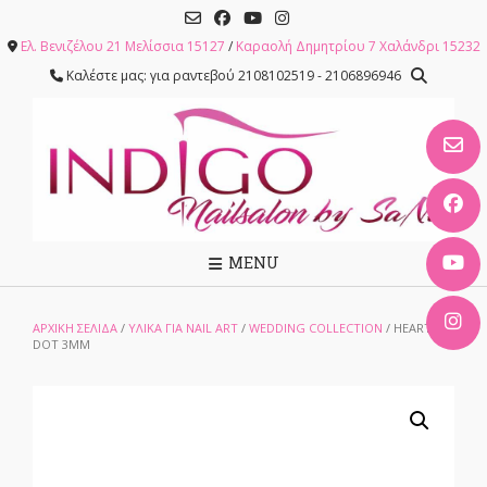
Skip
to
Ελ. Βενιζέλου 21 Μελίσσια 15127
/
Καραολή Δημητρίου 7 Χαλάνδρι 15232
content
Καλέστε μας: για ραντεβού 2108102519 - 2106896946
MENU
ΑΡΧΙΚΉ ΣΕΛΊΔΑ
/
ΥΛΙΚΑ ΓΙΑ NAIL ART
/
WEDDING COLLECTION
/ HEART
DOT 3MM