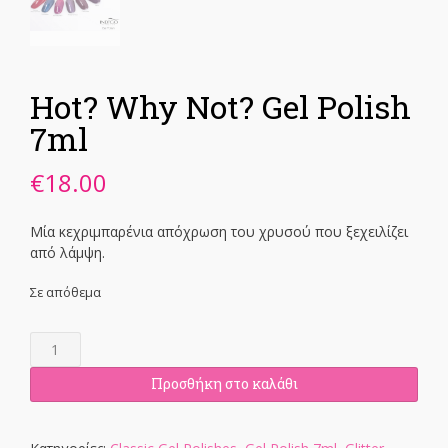
Hot? Why Not? Gel Polish
7ml
€
18.00
Μία κεχριμπαρένια απόχρωση του χρυσού που ξεχειλίζει
από λάμψη.
Σε απόθεμα
Hot?
Why
Not?
Προσθήκη στο καλάθι
Gel
Polish
7ml