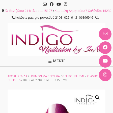
Skip
to
Ελ. Βενιζέλου 21 Μελίσσια 15127
/
Καραολή Δημητρίου 7 Χαλάνδρι 15232
content
Καλέστε μας: για ραντεβού 2108102519 - 2106896946
MENU
ΑΡΧΙΚΉ ΣΕΛΊΔΑ
/
ΗΜΙΜΟΝΙΜΑ ΒΕΡΝΙΚΙΑ
/
GEL POLISH 7ML
/
CLASSIC GEL
POLISHES
/ HOT? WHY NOT? GEL POLISH 7ML