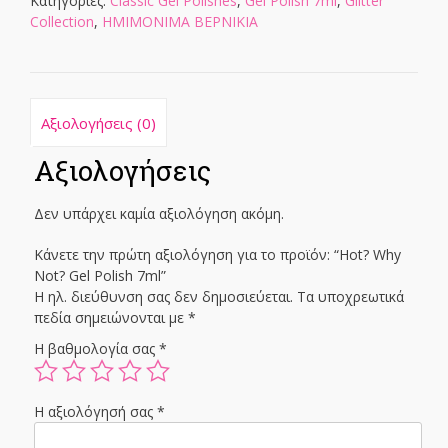
Κατηγορίες:
Classic Gel Polishes
,
Gel Polish 7ml
,
Glitter
ποσότητα
Collection
,
ΗΜΙΜΟΝΙΜΑ ΒΕΡΝΙΚΙΑ
Αξιολογήσεις (0)
Αξιολογήσεις
Δεν υπάρχει καμία αξιολόγηση ακόμη.
Κάνετε την πρώτη αξιολόγηση για το προϊόν: “Hot? Why
Not? Gel Polish 7ml”
Η ηλ. διεύθυνση σας δεν δημοσιεύεται.
Τα υποχρεωτικά
πεδία σημειώνονται με
*
Η βαθμολογία σας
*
Η αξιολόγησή σας
*