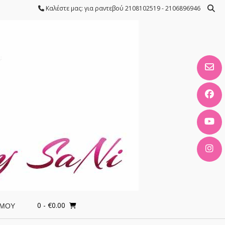
Καλέστε μας: για ραντεβού 2108102519 - 2106896946
0
- €0.00
 ΜΟΥ