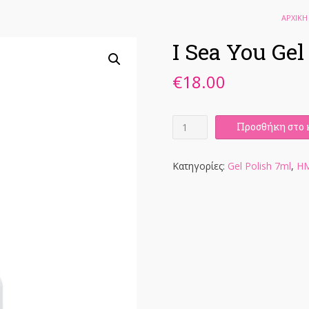
ΑΡΧΙΚΉ
I Sea You Ge
€
18.00
I
Προσθήκη στο 
Sea
You
Gel
Κατηγορίες:
Gel Polish 7ml
,
ΗΜ
Polish
7ML
ποσότητα