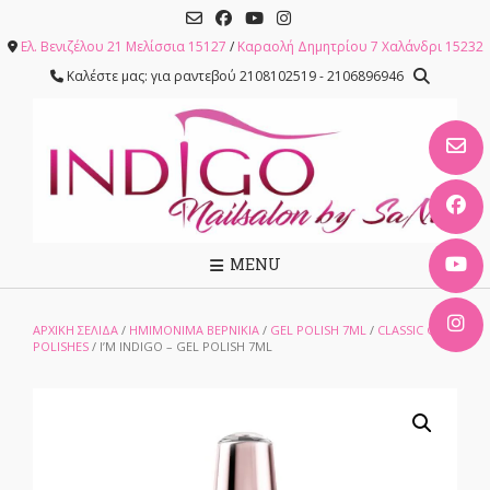
Skip
to
Ελ. Βενιζέλου 21 Μελίσσια 15127
/
Καραολή Δημητρίου 7 Χαλάνδρι 15232
content
Καλέστε μας: για ραντεβού 2108102519 - 2106896946
MENU
ΑΡΧΙΚΉ ΣΕΛΊΔΑ
/
ΗΜΙΜΟΝΙΜΑ ΒΕΡΝΙΚΙΑ
/
GEL POLISH 7ML
/
CLASSIC GEL
POLISHES
/ I’M INDIGO – GEL POLISH 7ML