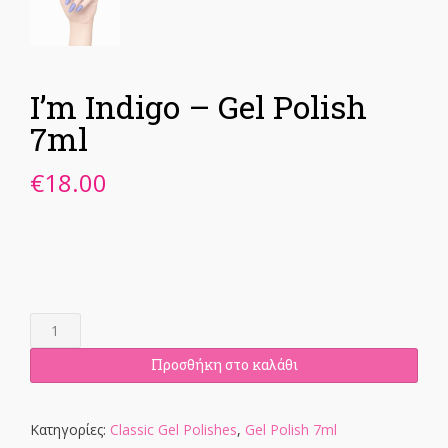
I’m Indigo – Gel Polish
7ml
€
18.00
I'm
Indigo
-
Προσθήκη στο καλάθι
Gel
Polish
7ml
Κατηγορίες:
Classic Gel Polishes
,
Gel Polish 7ml