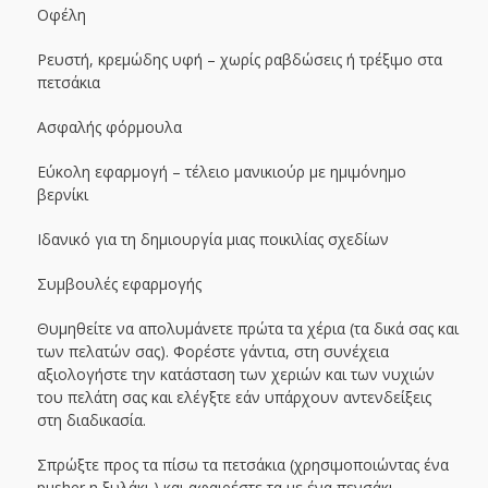
Οφέλη
Ρευστή, κρεμώδης υφή – χωρίς ραβδώσεις ή τρέξιμο στα
πετσάκια
Ασφαλής φόρμουλα
Εύκολη εφαρμογή – τέλειο μανικιούρ με ημιμόνημο
βερνίκι
Ιδανικό για τη δημιουργία μιας ποικιλίας σχεδίων
Συμβουλές εφαρμογής
Θυμηθείτε να απολυμάνετε πρώτα τα χέρια (τα δικά σας και
των πελατών σας). Φορέστε γάντια, στη συνέχεια
αξιολογήστε την κατάσταση των χεριών και των νυχιών
του πελάτη σας και ελέγξτε εάν υπάρχουν αντενδείξεις
στη διαδικασία.
Σπρώξτε προς τα πίσω τα πετσάκια (χρησιμοποιώντας ένα
pusher η ξυλάκι ) και αφαιρέστε τα με ένα πενσάκι