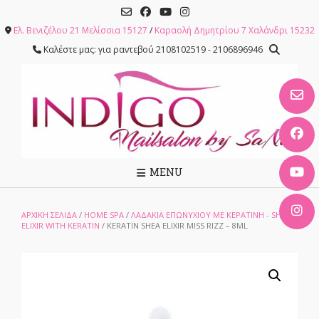
Skip
to
Ελ. Βενιζέλου 21 Μελίσσια 15127
/
Καραολή Δημητρίου 7 Χαλάνδρι 15232
content
Καλέστε μας: για ραντεβού 2108102519 - 2106896946
MENU
ΑΡΧΙΚΉ ΣΕΛΊΔΑ
/
HOME SPA
/
ΛΑΔΆΚΙΑ ΕΠΩΝΥΧΊΟΥ ΜΕ ΚΕΡΑΤΊΝΗ - SHEA
ELIXIR WITH KERATIN
/ KERATIN SHEA ELIXIR MISS RIZZ – 8ML