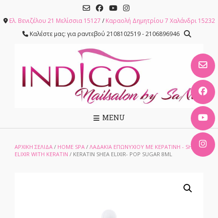
Skip
to
Ελ. Βενιζέλου 21 Μελίσσια 15127
/
Καραολή Δημητρίου 7 Χαλάνδρι 15232
content
Καλέστε μας: για ραντεβού 2108102519 - 2106896946
MENU
ΑΡΧΙΚΉ ΣΕΛΊΔΑ
/
HOME SPA
/
ΛΑΔΆΚΙΑ ΕΠΩΝΥΧΊΟΥ ΜΕ ΚΕΡΑΤΊΝΗ - SHEA
ELIXIR WITH KERATIN
/ KERATIN SHEA ELIXIR- POP SUGAR 8ML