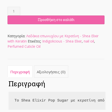
Keratin
Shea
Elixir-
Προσθήκη στο καλάθι
Pop
Sugar
8ml
Κατηγορία:
Λαδάκια επωνυχίου με Κερατίνη - Shea Elixir
ποσότητα
with Keratin
Ετικέτες:
Indigolicious - Shea Elixir
,
nail oil
,
Perfumed Cuticle Oil
Περιγραφή
Αξιολογήσεις (0)
Περιγραφή
Το Shea Elixir Pop Sugar με κερατίνη από τη