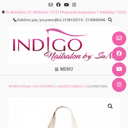
Skip
to
Ελ. Βενιζέλου 21 Μελίσσια 15127
/
Καραολή Δημητρίου 7 Χαλάνδρι 15232
content
Καλέστε μας: για ραντεβού 2108102519 - 2106896946
MENU
ΑΡΧΙΚΉ ΣΕΛΊΔΑ
/
ACCESSORIES
/
GADGETS INDIGO
/ LILIONER BAG