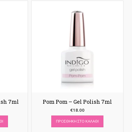
ish 7ml
Pom Pom – Gel Polish 7ml
€
18.00
ΘΙ
ΠΡΟΣΘΉΚΗ ΣΤΟ ΚΑΛΆΘΙ