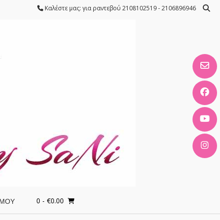
Καλέστε μας: για ραντεβού 2108102519 - 2106896946
0
- €0.00
 ΜΟΥ