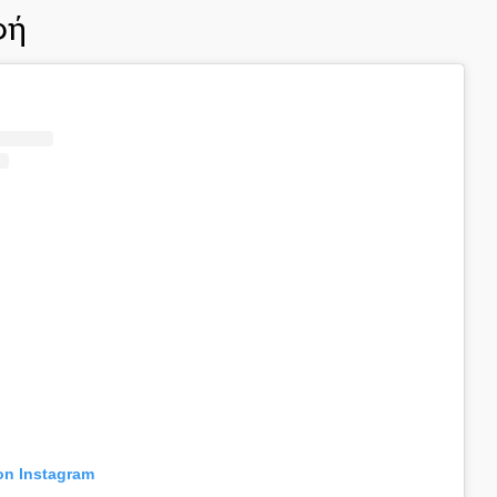
φή
 on Instagram