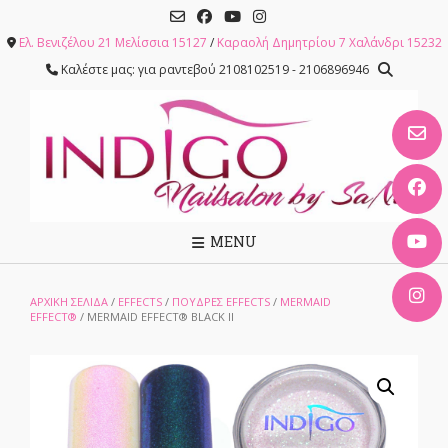
Skip
to
Ελ. Βενιζέλου 21 Μελίσσια 15127
/
Καραολή Δημητρίου 7 Χαλάνδρι 15232
content
Καλέστε μας: για ραντεβού 2108102519 - 2106896946
MENU
ΑΡΧΙΚΉ ΣΕΛΊΔΑ
/
EFFECTS
/
ΠΟΥΔΡΕΣ EFFECTS
/
MERMAID
EFFECT®
/ MERMAID EFFECT® BLACK II