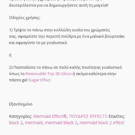
δευτερόλεπτα για να δημιουργήσετε αυτή τη μαγεία!!
Οδηγίες χρήσης:
1) Τρίψτε το πάνω στην κολλώδη ουσία του χρώματός
σας, αφαιρέστε την περιττή πούδρα με ένα μαλακό βουρτσάκι
και σφραγίστε το με γυαλιστικό.
ή
2) Πασπαλίστε το πάνω σε πολύ καλής ποιότητας γυαλιστικό
όπως το
Removable Top 3D Gloss
ή ακόμα καλύτερα στην
πάστα gel
Sugar Effect
Εξαντλημένο
Κατηγορίες:
Mermaid Effect®
,
ΠΟΥΔΡΕΣ EFFECTS
Ετικέτες:
black 2
,
mermaid
,
mermaid black 2
,
mermaid black 2 effect