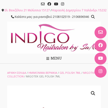
Skip
to
Ελ. Βενιζέλου 21 Μελίσσια 15127
/
Καραολή Δημητρίου 7 Χαλάνδρι 15232
content
Καλέστε μας: για ραντεβού 2108102519 - 2106896946
MENU
ΑΡΧΙΚΉ ΣΕΛΊΔΑ
/
ΗΜΙΜΟΝΙΜΑ ΒΕΡΝΙΚΙΑ
/
GEL POLISH 7ML
/
MIGOTKI
COLLECTION
/ MIGOTEK GEL POLISH 7ML