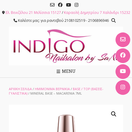
Skip
to
Ελ. Βενιζέλου 21 Μελίσσια 15127
/
Καραολή Δημητρίου 7 Χαλάνδρι 15232
content
Καλέστε μας: για ραντεβού 2108102519 - 2106896946
MENU
ΑΡΧΙΚΉ ΣΕΛΊΔΑ
/
ΗΜΙΜΟΝΙΜΑ ΒΕΡΝΙΚΙΑ
/
BASE / TOP (ΒΆΣΕΙΣ-
ΓΥΑΛΙΣΤΙΚΆ)
/ MINERAL BASE – MACARENIA 7ML