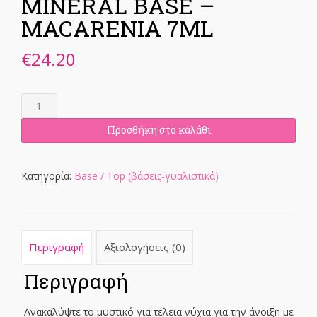
MINERAL BASE –
MACARENIA 7ML
€
24.20
MINERAL
BASE
-
Προσθήκη στο καλάθι
MACARENIA
7ML
ποσότητα
Κατηγορία:
Base / Top (βάσεις-γυαλιστικά)
Περιγραφή
Αξιολογήσεις (0)
Περιγραφή
Ανακαλύψτε το μυστικό για τέλεια νύχια για την άνοιξη με