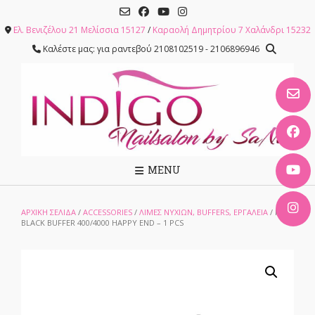
Skip
to
Ελ. Βενιζέλου 21 Μελίσσια 15127
/
Καραολή Δημητρίου 7 Χαλάνδρι 15232
content
Καλέστε μας: για ραντεβού 2108102519 - 2106896946
MENU
ΑΡΧΙΚΉ ΣΕΛΊΔΑ
/
ACCESSORIES
/
ΛΊΜΕΣ ΝΥΧΙΏΝ, BUFFERS, ΕΡΓΑΛΕΊΑ
/ MINI
BLACK BUFFER 400/4000 HAPPY END – 1 PCS