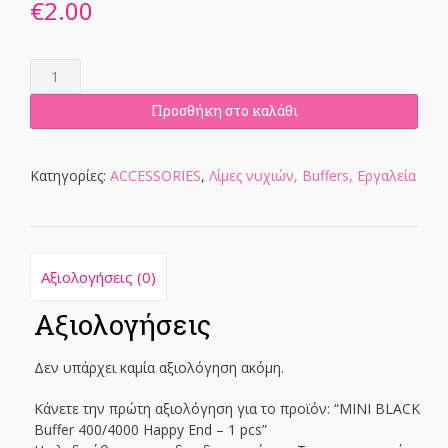
€
2.00
MINI
BLACK
Buffer
Προσθήκη στο καλάθι
400/4000
Happy
End
Κατηγορίες:
ACCESSORIES
,
Λίμες νυχιών, Buffers, Εργαλεία
-
1
pcs
ποσότητα
Αξιολογήσεις (0)
Αξιολογήσεις
Δεν υπάρχει καμία αξιολόγηση ακόμη.
Κάνετε την πρώτη αξιολόγηση για το προϊόν: “MINI BLACK
Buffer 400/4000 Happy End – 1 pcs”