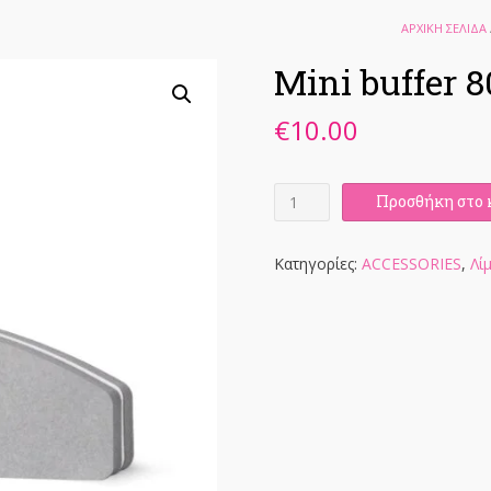
ΑΡΧΙΚΉ ΣΕΛΊΔΑ
Mini buffer 8
€
10.00
Mini
Προσθήκη στο 
buffer
80/120
10psc
Κατηγορίες:
ACCESSORIES
,
Λί
ποσότητα