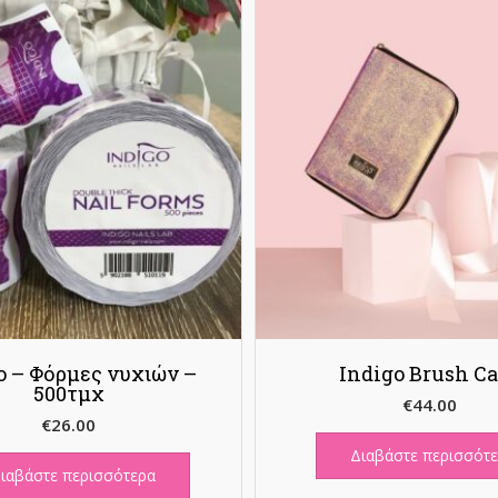
o – Φόρμες νυχιών –
Indigo Brush Ca
500τμχ
€
44.00
€
26.00
Διαβάστε περισσότ
ιαβάστε περισσότερα