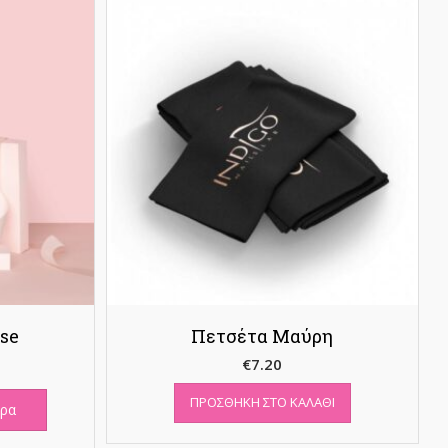
se
Πετσέτα Μαύρη
€
7.20
ΠΡΟΣΘΉΚΗ ΣΤΟ ΚΑΛΆΘΙ
ερα