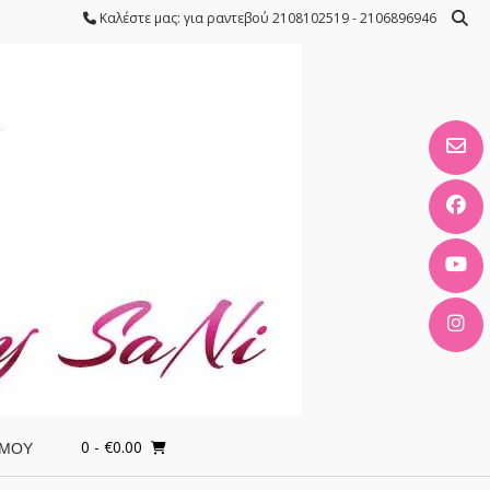
Καλέστε μας: για ραντεβού 2108102519 - 2106896946
0
- €0.00
 ΜΟΥ