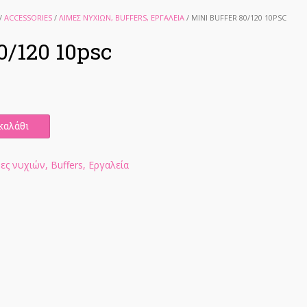
/
ACCESSORIES
/
ΛΊΜΕΣ ΝΥΧΙΏΝ, BUFFERS, ΕΡΓΑΛΕΊΑ
/ MINI BUFFER 80/120 10PSC
0/120 10psc
καλάθι
μες νυχιών, Buffers, Εργαλεία