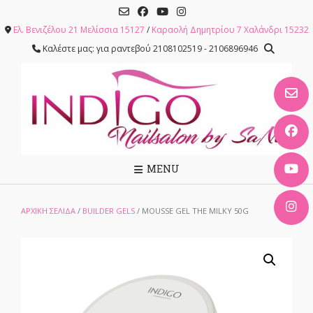
Skip
to
Ελ. Βενιζέλου 21 Μελίσσια 15127
/
Καραολή Δημητρίου 7 Χαλάνδρι 15232
content
Καλέστε μας: για ραντεβού 2108102519 - 2106896946
MENU
ΑΡΧΙΚΉ ΣΕΛΊΔΑ
/
BUILDER GELS
/ MOUSSE GEL THE MILKY 50G