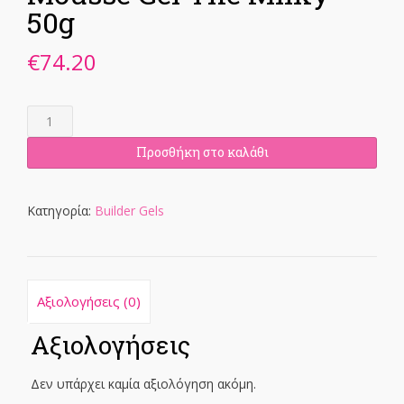
50g
€
74.20
Mousse
Gel
The
Προσθήκη στο καλάθι
Milky
50g
ποσότητα
Κατηγορία:
Builder Gels
Αξιολογήσεις (0)
Αξιολογήσεις
Δεν υπάρχει καμία αξιολόγηση ακόμη.