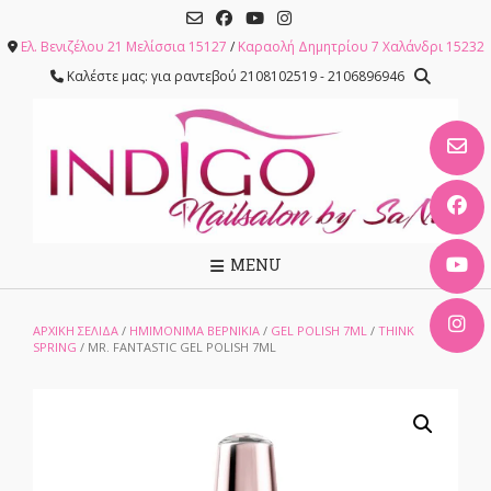
Skip
to
Ελ. Βενιζέλου 21 Μελίσσια 15127
/
Καραολή Δημητρίου 7 Χαλάνδρι 15232
content
Καλέστε μας: για ραντεβού 2108102519 - 2106896946
MENU
ΑΡΧΙΚΉ ΣΕΛΊΔΑ
/
ΗΜΙΜΟΝΙΜΑ ΒΕΡΝΙΚΙΑ
/
GEL POLISH 7ML
/
THINK
SPRING
/ MR. FANTASTIC GEL POLISH 7ML