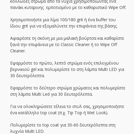
κολλώδες στρώμα από τα νύχια χρησιμοποιώντας ένα
πανάκι κυταρινης εμποτισμένο με το καθαριστικό Wipe Off.
Χρησιμοποιήστε μια λίμα 100/180 grit ή ένα buffer του
ίδιου grit για να εξομαλύνετε την επιφάνεια της βάσης.
Αφαιρέστε τη σκόνη με μια μαλακή βούρτσα και καθαρίστε
ξανά την επιφάνεια με το Classic Cleaner ή το Wipe Off
Cleaner.
Εφαρμόστε το πρώτο, λεπτό στρώμα ενός επιλεγμένου
βερνικιού gel και πολυμερίστε το στη λάμπα Multi LED για
30 δευτερόλεπτα.
Εφαρμόστε το δεύτερο στρώμα χρώματος και πολυμερίστε
στη λάμπα Multi Led για 30 δευτερόλεπτα.
Για να ολοκληρώσετε τέλεια το στυλ σας, χρησιμοποιήστε
ένα κατάλληλο top coat (π.χ. Tip Top ή Wet Look).
Πολυμερίστε το top coat για 30-60 δευτερόλεπτα στη
λυχνία Multi LED.