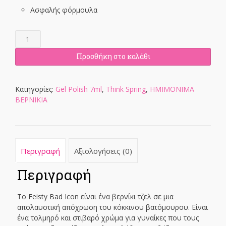
Ασφαλής φόρμουλα
Mr.
Fantastic
Gel
Προσθήκη στο καλάθι
Polish
7ml
ποσότητα
Κατηγορίες:
Gel Polish 7ml
,
Think Spring
,
ΗΜΙΜΟΝΙΜΑ
ΒΕΡΝΙΚΙΑ
Περιγραφή
Αξιολογήσεις (0)
Περιγραφή
Το Feisty Bad Icon είναι ένα βερνίκι τζελ σε μια
απολαυστική απόχρωση του κόκκινου βατόμουρου. Είναι
ένα τολμηρό και στιβαρό χρώμα για γυναίκες που τους