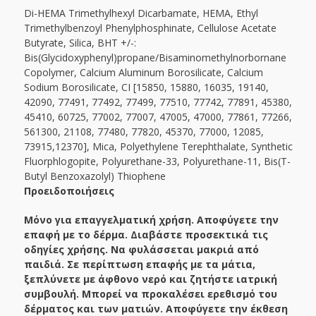
Di-HEMA Trimethylhexyl Dicarbamate, HEMA, Ethyl
Trimethylbenzoyl Phenylphosphinate, Cellulose Acetate
Butyrate, Silica, BHT +/-:
Bis(Glycidoxyphenyl)propane/Bisaminomethylnorbornane
Copolymer, Calcium Aluminum Borosilicate, Calcium
Sodium Borosilicate, CI [15850, 15880, 16035, 19140,
42090, 77491, 77492, 77499, 77510, 77742, 77891, 45380,
45410, 60725, 77002, 77007, 47005, 47000, 77861, 77266,
561300, 21108, 77480, 77820, 45370, 77000, 12085,
73915,12370], Mica, Polyethylene Terephthalate, Synthetic
Fluorphlogopite, Polyurethane-33, Polyurethane-11, Bis(T-
Butyl Benzoxazolyl) Thiophene
Προειδοποιήσεις
Μόνο για επαγγελματική χρήση. Αποφύγετε την
επαφή με το δέρμα. Διαβάστε προσεκτικά τις
οδηγίες χρήσης. Να φυλάσσεται μακριά από
παιδιά. Σε περίπτωση επαφής με τα μάτια,
ξεπλύνετε με άφθονο νερό και ζητήστε ιατρική
συμβουλή. Μπορεί να προκαλέσει ερεθισμό του
δέρματος και των ματιών. Αποφύγετε την έκθεση