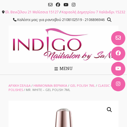
Skip
to
Ελ. Βενιζέλου 21 Μελίσσια 15127
/
Καραολή Δημητρίου 7 Χαλάνδρι 15232
content
Καλέστε μας: για ραντεβού 2108102519 - 2106896946
MENU
ΑΡΧΙΚΉ ΣΕΛΊΔΑ
/
ΗΜΙΜΟΝΙΜΑ ΒΕΡΝΙΚΙΑ
/
GEL POLISH 7ML
/
CLASSIC GEL
POLISHES
/ MR. WHITE – GEL POLISH 7ML