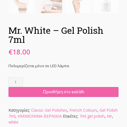
Mr. White – Gel Polish
7ml
€
18.00
Πολυμερίζεται μόνο σε LED λάμπα.
Mr.
White
-
Προσθήκη στο καλάθι
Gel
Polish
7ml
Κατηγορίες:
Classic Gel Polishes
,
French Colours
,
Gel Polish
ποσότητα
7ml
,
ΗΜΙΜΟΝΙΜΑ ΒΕΡΝΙΚΙΑ
Ετικέτες:
7ml gel polish
,
Mr
,
white