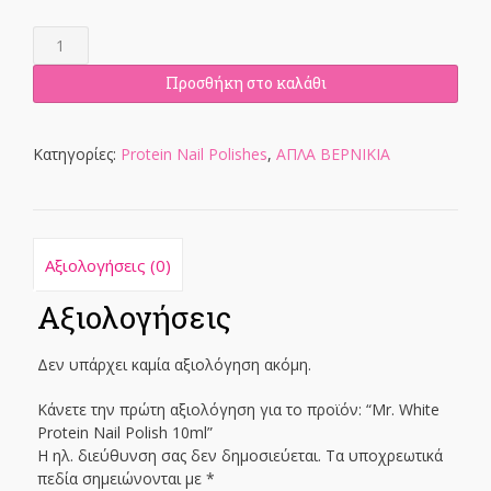
Mr.
White
Protein
Προσθήκη στο καλάθι
Nail
Polish
10ml
Κατηγορίες:
Protein Nail Polishes
,
ΑΠΛΑ ΒΕΡΝΙΚΙΑ
ποσότητα
Αξιολογήσεις (0)
Αξιολογήσεις
Δεν υπάρχει καμία αξιολόγηση ακόμη.
Κάνετε την πρώτη αξιολόγηση για το προϊόν: “Mr. White
Protein Nail Polish 10ml”
Η ηλ. διεύθυνση σας δεν δημοσιεύεται.
Τα υποχρεωτικά
πεδία σημειώνονται με
*