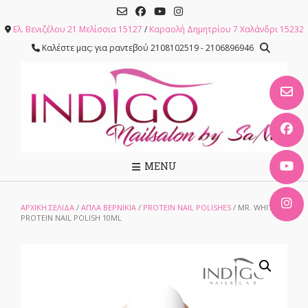
Skip
to
Ελ. Βενιζέλου 21 Μελίσσια 15127
/
Καραολή Δημητρίου 7 Χαλάνδρι 15232
content
Καλέστε μας: για ραντεβού 2108102519 - 2106896946
MENU
ΑΡΧΙΚΉ ΣΕΛΊΔΑ
/
ΑΠΛΑ ΒΕΡΝΙΚΙΑ
/
PROTEIN NAIL POLISHES
/ MR. WHITE
PROTEIN NAIL POLISH 10ML