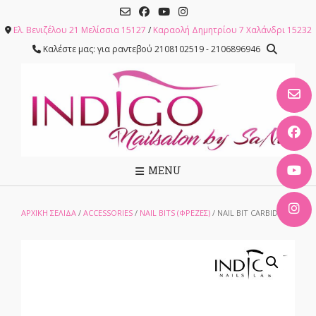
Skip
to
Ελ. Βενιζέλου 21 Μελίσσια 15127
/
Καραολή Δημητρίου 7 Χαλάνδρι 15232
content
Καλέστε μας: για ραντεβού 2108102519 - 2106896946
MENU
ΑΡΧΙΚΉ ΣΕΛΊΔΑ
/
ACCESSORIES
/
NAIL BITS (ΦΡΈΖΕΣ)
/ NAIL BIT CARBIDE 3