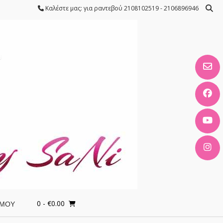
Καλέστε μας: για ραντεβού 2108102519 - 2106896946
0
- €0.00
 ΜΟΥ