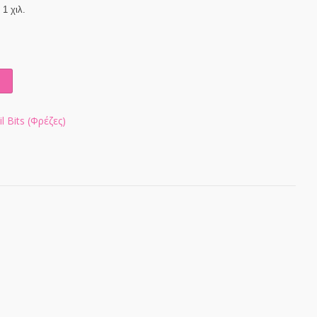
1 χιλ.
l Bits (Φρέζες)