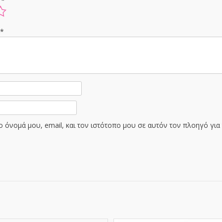
ς
*
ς
*
 όνομά μου, email, και τον ιστότοπο μου σε αυτόν τον πλοηγό γι