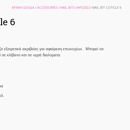
ΑΡΧΙΚΉ ΣΕΛΊΔΑ
/
ACCESSORIES
/
NAIL BITS (ΦΡΈΖΕΣ)
/ NAIL BIT CUTICLE 6
le 6
έζα εξαιρετικά ακριβείας για αφαίρεση επωνυχίων. Μπορεί να
 σε κλίβανο και σε υγρά διαλύματα.
ια
ιλ.