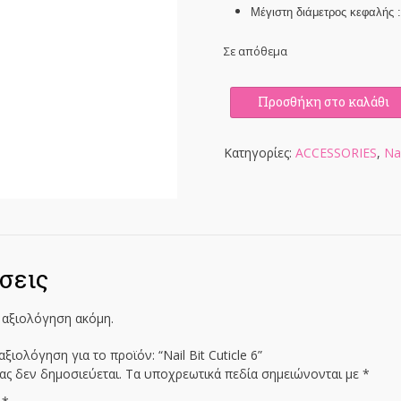
Μέγιστη διάμετρος κεφαλής : 
Σε απόθεμα
Nail
Προσθήκη στο καλάθι
Bit
Cuticle
6
Κατηγορίες:
ACCESSORIES
,
Nai
ποσότητα
σεις
 αξιολόγηση ακόμη.
ξιολόγηση για το προϊόν: “Nail Bit Cuticle 6”
ας δεν δημοσιεύεται.
Τα υποχρεωτικά πεδία σημειώνονται με
*