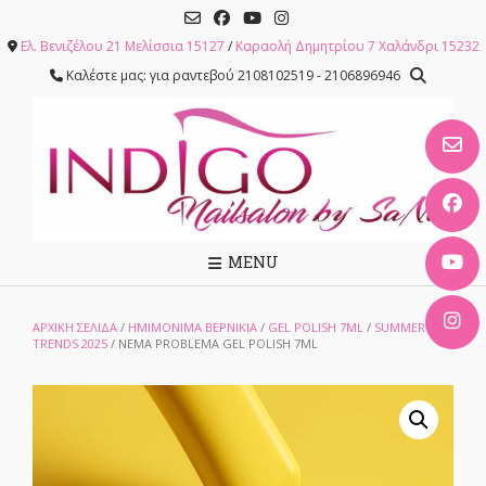
Skip
to
Ελ. Βενιζέλου 21 Μελίσσια 15127
/
Καραολή Δημητρίου 7 Χαλάνδρι 15232
content
Καλέστε μας: για ραντεβού 2108102519 - 2106896946
MENU
ΑΡΧΙΚΉ ΣΕΛΊΔΑ
/
ΗΜΙΜΟΝΙΜΑ ΒΕΡΝΙΚΙΑ
/
GEL POLISH 7ML
/
SUMMER
TRENDS 2025
/ NEMA PROBLEMA GEL POLISH 7ML