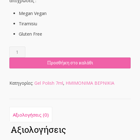
was:
τιμή
αποχρώσεις :
€27.00.
είναι:
Megan Vegan
€15.00.
Tiramisiu
Gluten Free
Nude
Set
ποσότητα
Προσθήκη στο καλάθι
Κατηγορίες:
Gel Polish 7ml
,
ΗΜΙΜΟΝΙΜΑ ΒΕΡΝΙΚΙΑ
Αξιολογήσεις (0)
Αξιολογήσεις