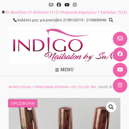
Skip
to
Ελ. Βενιζέλου 21 Μελίσσια 15127
/
Καραολή Δημητρίου 7 Χαλάνδρι 15232
content
Καλέστε μας: για ραντεβού 2108102519 - 2106896946
MENU
ΑΡΧΙΚΉ ΣΕΛΊΔΑ
/
ΗΜΙΜΟΝΙΜΑ ΒΕΡΝΙΚΙΑ
/
GEL POLISH 7ML
/ NUDE SET
ΠΡΟΣΦΟΡΆ!