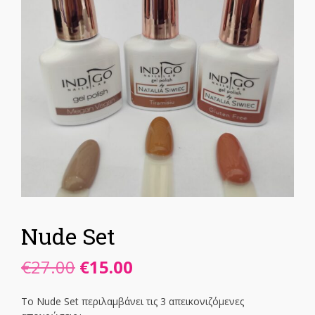
Nude Set
Original
Η
€
27.00
€
15.00
price
τρέχουσα
Το Nude Set περιλαμβάνει τις 3 απεικονιζόμενες