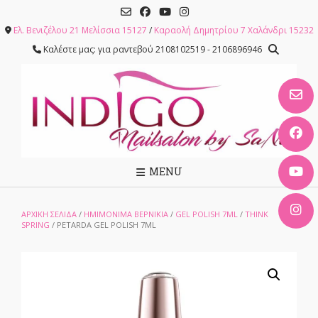
Skip
to
Ελ. Βενιζέλου 21 Μελίσσια 15127
/
Καραολή Δημητρίου 7 Χαλάνδρι 15232
content
Καλέστε μας: για ραντεβού 2108102519 - 2106896946
MENU
ΑΡΧΙΚΉ ΣΕΛΊΔΑ
/
ΗΜΙΜΟΝΙΜΑ ΒΕΡΝΙΚΙΑ
/
GEL POLISH 7ML
/
THINK
SPRING
/ PETARDA GEL POLISH 7ML