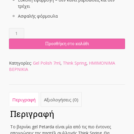
τρέχει
Ασφαλής φόρμουλα
Petarda
Gel
Polish
Προσθήκη στο καλάθι
7ml
ποσότητα
Κατηγορίες:
Gel Polish 7ml
,
Think Spring
,
ΗΜΙΜΟΝΙΜΑ
ΒΕΡΝΙΚΙΑ
Περιγραφή
Αξιολογήσεις (0)
Περιγραφή
Το βερνίκι gel Petarda είναι μία από τις πιο έντονες
αποχρώσεις της παστέλ συλλογής Think Spring. Θα