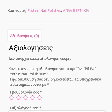
Polish
10ml
Κατηγορίες:
Protein Nail Polishes
,
ΑΠΛΑ ΒΕΡΝΙΚΙΑ
ποσότητα
Αξιολογήσεις (0)
Αξιολογήσεις
Δεν υπάρχει καμία αξιολόγηση ακόμη.
Κάνετε την πρώτη αξιολόγηση για το προϊόν: “Pif Paf
Protein Nail Polish 10ml”
Η ηλ. διεύθυνση σας δεν δημοσιεύεται.
Τα υποχρεωτικά
πεδία σημειώνονται με
*
Η βαθμολογία σας
*
Η αξιολόγησή σας
*