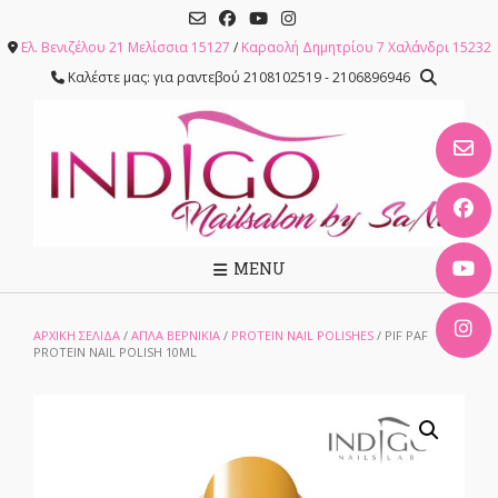
Skip
to
Ελ. Βενιζέλου 21 Μελίσσια 15127
/
Καραολή Δημητρίου 7 Χαλάνδρι 15232
content
Καλέστε μας: για ραντεβού 2108102519 - 2106896946
MENU
ΑΡΧΙΚΉ ΣΕΛΊΔΑ
/
ΑΠΛΑ ΒΕΡΝΙΚΙΑ
/
PROTEIN NAIL POLISHES
/ PIF PAF
PROTEIN NAIL POLISH 10ML